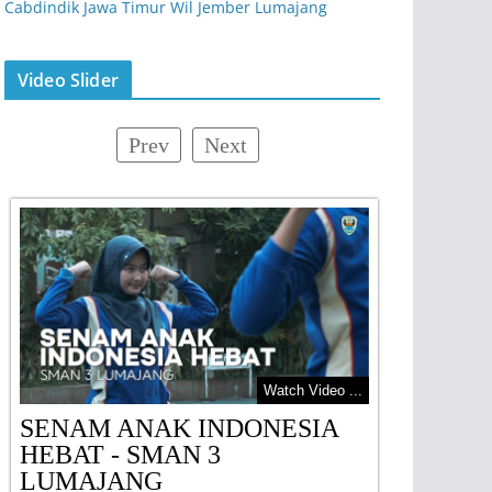
Cabdindik Jawa Timur Wil Jember Lumajang
Video Slider
Prev
Next
Watch Video ...
SENAM ANAK INDONESIA
Upacara
HEBAT - SMAN 3
Juni 20
LUMAJANG