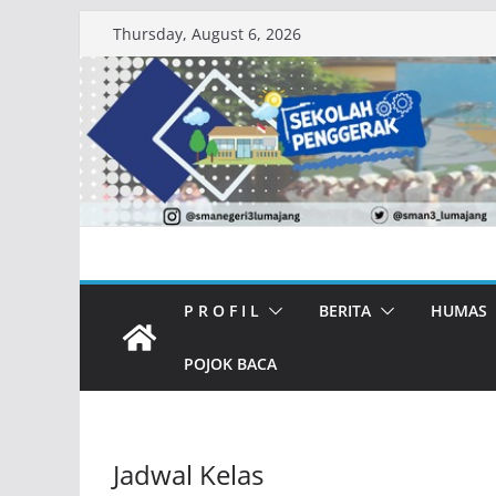
Skip
Thursday, August 6, 2026
to
content
P R O F I L
BERITA
HUMAS
POJOK BACA
Jadwal Kelas