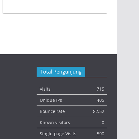
Total Pengunjung
Visits
715
Unique IPs
405
Bounce rate
82.52
Known visitors
0
Single-page Visits
590