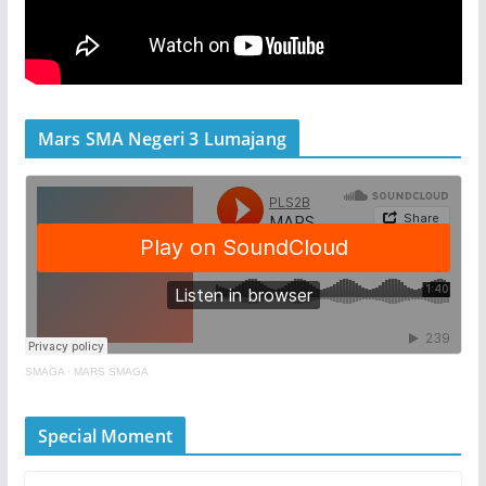
Mars SMA Negeri 3 Lumajang
SMAGA
·
MARS SMAGA
Special Moment