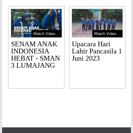
Watch Video ...
Watch Video ...
SENAM ANAK
Upacara Hari
INDONESIA
Lahir Pancasila 1
HEBAT - SMAN
Juni 2023
3 LUMAJANG
.