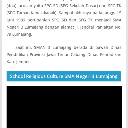
(dua) jurusan yaitu SPG SD (SPG Sekolah Dasar) dan SPG TK
(SPG Taman Kanak-kanak). Sampai akhirnya pada tanggal 5
Juni 1989 berubahlah SPG SD dan SPG TK menjadi SMA
Negeri 3 Lumajang dengan alamat Jl. Jendral Panjaitan No.
79 Lumajang.
Saat ini, SMAN 3 Lumajang berada di bawah Dinas
Pendidikan Provinsi Jawa Timur Cabang Dinas Pendidikan
Kab. Jember.
School Religious Culture SMA Negeri 3 Lumajang