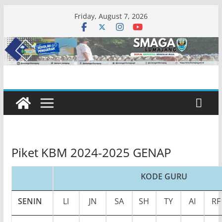
Skip
Friday, August 7, 2026
to
content
Piket KBM 2024-2025 GENAP
KODE GURU
SENIN
LI
JN
SA
SH
TY
AI
RF