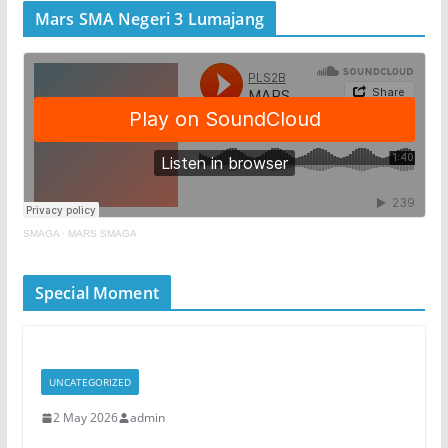
Mars SMA Negeri 3 Lumajang
SMAGA
·
MARS SMAGA
Special Moment
UNCATEGORIZED
2 May 2026
admin