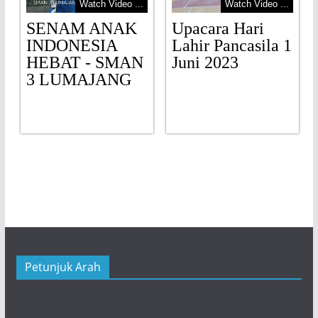
Watch Video ...
Watch Video ...
SENAM ANAK
Upacara Hari
INDONESIA
Lahir Pancasila 1
HEBAT - SMAN
Juni 2023
3 LUMAJANG
.
Petunjuk Arah