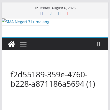
Skip
Thursday, August 6, 2026
to
content
f2d55189-359e-4760-
b228-a871186a5694 (1)