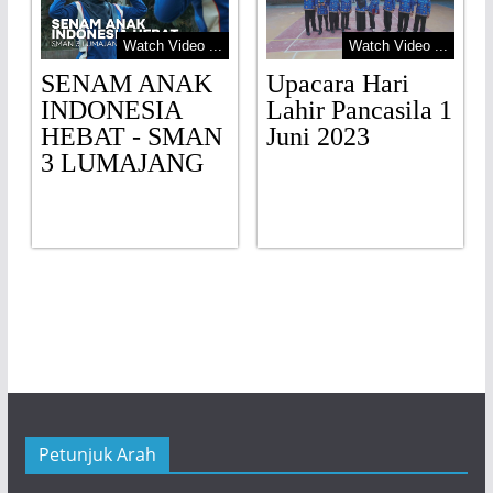
Watch Video ...
Watch Video ...
SENAM ANAK
Upacara Hari
INDONESIA
Lahir Pancasila 1
HEBAT - SMAN
Juni 2023
3 LUMAJANG
.
Petunjuk Arah