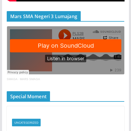
Mars SMA Negeri 3 Lumajang
SMAGA
·
MARS SMAGA
Special Moment
UNCATEGORIZED