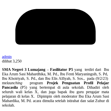
admin
dilihat
3,250
SMA Negeri 3 Lumajang
–
Fasilitator P5
yang terdiri dari Ibu
Eka Arum Sasi Mahardhika, M. Pd., Ibu Fenti Maryaningsih, S. Pd,
Ibu Khoiriyah, S. Pd., dan Ibu Elis Alfiyah, S. Sos., pada (9/2/23)
me
launching
program
Projek Penguatan Profil Pelajar
Pancasila
(P5) yang bertempat di aula sekolah. Dihadiri oleh
seluruh wali kelas X, dan juga bapak ibu guru pengajar mata
pelajaran di kelas X. Dipimpin oleh moderator Ibu Eka Arum Sasi
Mahardika, M. Pd. acara dimulia setelah istirahat dan salat Zuhur di
sekolah.