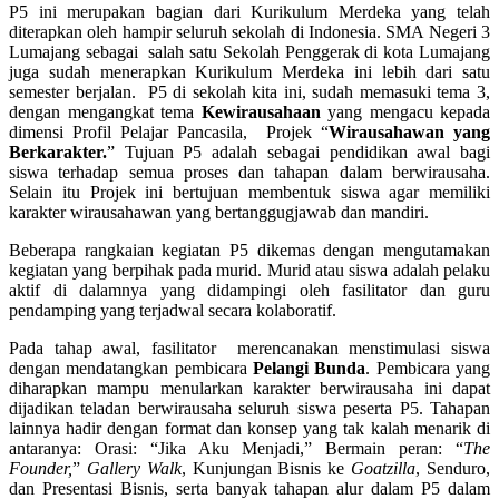
P5 ini merupakan bagian dari Kurikulum Merdeka yang telah
diterapkan oleh hampir seluruh sekolah di Indonesia. SMA Negeri 3
Lumajang sebagai salah satu Sekolah Penggerak di kota Lumajang
juga sudah menerapkan Kurikulum Merdeka ini lebih dari satu
semester berjalan. P5 di sekolah kita ini, sudah memasuki tema 3,
dengan mengangkat tema
Kewirausahaan
yang mengacu kepada
dimensi Profil Pelajar Pancasila, Projek “
Wirausaha
wan
yang
Berkarakter
.
” Tujuan P5 adalah sebagai pendidikan awal bagi
siswa terhadap semua proses dan tahapan dalam berwirausaha.
Selain itu Projek ini bertujuan membentuk siswa agar memiliki
karakter wirausahawan yang bertanggugjawab dan mandiri.
Beberapa rangkaian kegiatan P5 dikemas dengan mengutamakan
kegiatan yang berpihak pada murid. Murid atau siswa adalah pelaku
aktif di dalamnya yang didampingi oleh fasilitator dan guru
pendamping yang terjadwal secara kolaboratif.
Pada tahap awal, fasilitator merencanakan menstimulasi siswa
dengan mendatangkan pembicara
Pelangi Bunda
. Pembicara yang
diharapkan mampu menularkan karakter berwirausaha ini dapat
dijadikan teladan berwirausaha seluruh siswa peserta P5. Tahapan
lainnya hadir dengan format dan konsep yang tak kalah menarik di
antaranya: Orasi: “Jika Aku Menjadi,” Bermain peran: “
The
Founder,
”
Gallery Walk
, Kunjungan Bisnis ke
Goatzilla
, Senduro,
dan Presentasi Bisnis, serta banyak tahapan alur dalam P5 dalam