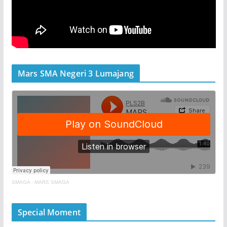
Mars SMA Negeri 3 Lumajang
SMAGA
·
MARS SMAGA
Special Moment