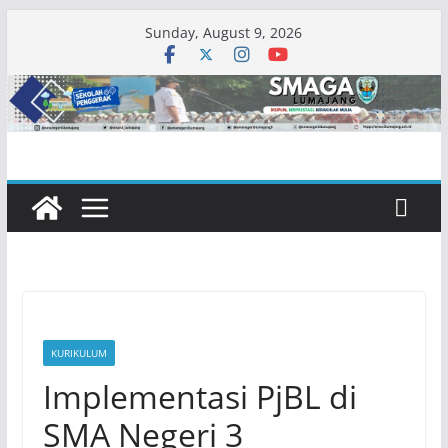
Skip
Sunday, August 9, 2026
to
content
KURIKULUM
Implementasi PjBL di
SMA Negeri 3