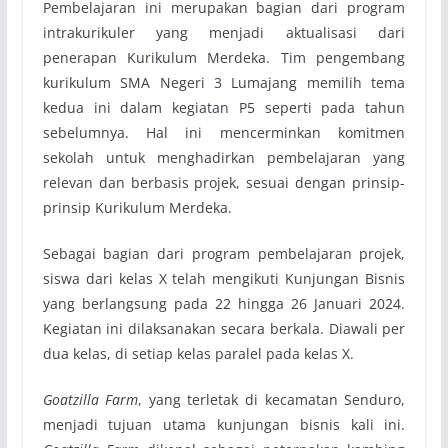
Pembelajaran ini merupakan bagian dari program
intrakurikuler yang menjadi aktualisasi dari
penerapan Kurikulum Merdeka. Tim pengembang
kurikulum SMA Negeri 3 Lumajang memilih tema
kedua ini dalam kegiatan P5 seperti pada tahun
sebelumnya. Hal ini mencerminkan komitmen
sekolah untuk menghadirkan pembelajaran yang
relevan dan berbasis projek, sesuai dengan prinsip-
prinsip Kurikulum Merdeka.
Sebagai bagian dari program pembelajaran projek,
siswa dari kelas X telah mengikuti Kunjungan Bisnis
yang berlangsung pada 22 hingga 26 Januari 2024.
Kegiatan ini dilaksanakan secara berkala. Diawali per
dua kelas, di setiap kelas paralel pada kelas X.
Goatzilla Farm
, yang terletak di kecamatan Senduro,
menjadi tujuan utama kunjungan bisnis kali ini.