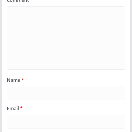
Name
*
Email
*