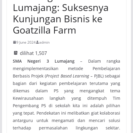
Lumajang: Suksesnya
Kunjungan Bisnis ke
Goatzilla Farm
9 June 2024
admin
dilihat
1,507
SMA Negeri 3 Lumajang
– Dalam rangka
mengimplementasikan metode Pembelajaran
Berbasis Projek (
Project Based Learning –
PjBL) sebagai
bagian dari kegiatan pembelajaran terutama yang
dikemas dalam P5 yang mengangkat tema
Kewirausahaan langkah yang ditempuh Tim
Pengembang P5 di sekolah kita ini adalah pilihan
yang tepat. Pendekatan ini melibatkan giat kolaborasi
antarguru untuk mengamati dan mencari solusi
terhadap permasalahan lingkungan sekitar.