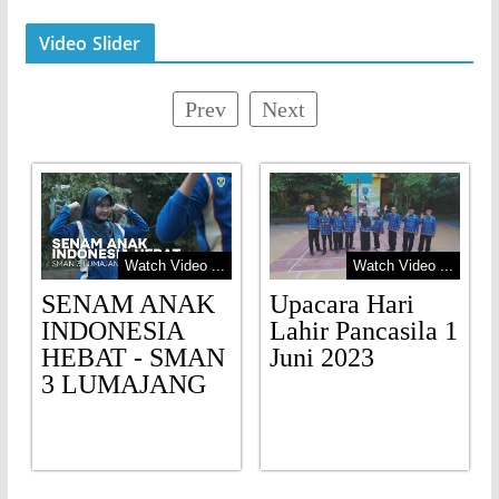
Video Slider
Prev
Next
Watch Video ...
Watch Video ...
SENAM ANAK
Upacara Hari
INDONESIA
Lahir Pancasila 1
HEBAT - SMAN
Juni 2023
3 LUMAJANG
.