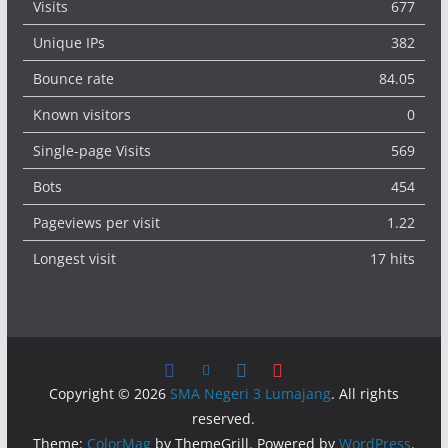
Visits
677
Unique IPs
382
Bounce rate
84.05
Known visitors
0
Single-page Visits
569
Bots
454
Pageviews per visit
1.22
Longest visit
17 hits
Copyright © 2026
SMA Negeri 3 Lumajang
. All rights
reserved.
Theme:
ColorMag
by ThemeGrill. Powered by
WordPress
.